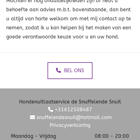
Mochten er nog onduidelijkheden zijn of hebt u
behoefte aan advies m.b.t. bovenstaande, dan bent
u altijd van harte welkom om met mij contact op te
nemen, zodat ik u kan helpen bij het maken van een
goede verantwoorde keuze voor u en uw hond.
BEL ONS
Hondenuitlaatservice de Snuffelende Snuit
+31612508487

snuffelendesnuit@hotmail.com

Privacyverklaring
Maandag - Vrijdag
08:00 - 20:00