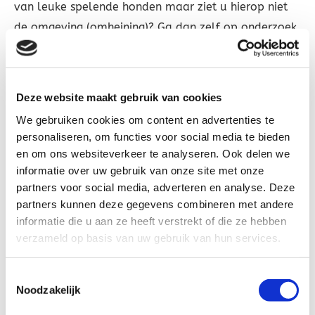
van leuke spelende honden maar ziet u hierop niet
de omgeving (omheining)? Ga dan zelf op onderzoek
uit en ga desnoods mee als u twijfelt. Kort gezegd:
wordt de bewering niet toegelicht met
beeldmateriaal dan is er bijna altijd iets niet in de
Deze website maakt gebruik van cookies
haak en ga dan zelf kijken!
We gebruiken cookies om content en advertenties te
Ook is mij al meerdere malen ter ore gekomen dat
personaliseren, om functies voor social media te bieden
beweerd wordt dat men een mooi eigen omheind
en om ons websiteverkeer te analyseren. Ook delen we
terrein heeft en dat de honden vervolgens naar een
informatie over uw gebruik van onze site met onze
partners voor social media, adverteren en analyse. Deze
openbaar uitlaatterrein van de gemeente worden
partners kunnen deze gegevens combineren met andere
meegenomen om ze daar uit te laten. Prima als u
informatie die u aan ze heeft verstrekt of die ze hebben
daar als klant van op de hoogte bent maar dat is
verzameld op basis van uw gebruik van hun services.
helaas niet altijd het geval…
Worden de honden uitgelaten op openbaar open
Toestemmingsselectie
Noodzakelijk
terrein, dan kan de veiligheid van uw hond nooit
gewaarborgd worden tenzij deze aan de lijn blijft.