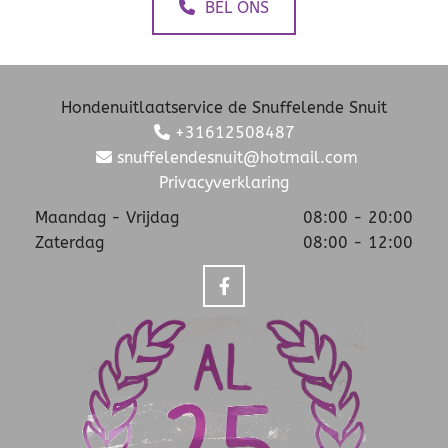
BEL ONS
Hondenuitlaatservice de Snuffelende Snuit
+31612508487

snuffelendesnuit@hotmail.com

Privacyverklaring
Maandag - Vrijdag
08:00 - 20:00
Zaterdag
08:00 - 12:00