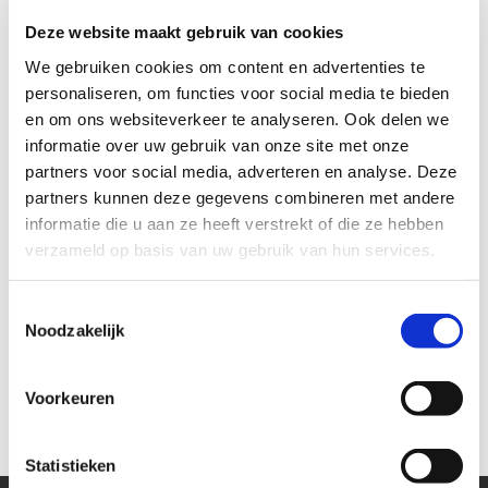
Op zoek naar een hondenuitlaatservice?
Hier
vindt u
Deze website maakt gebruik van cookies
enkele tips.
We gebruiken cookies om content en advertenties te
personaliseren, om functies voor social media te bieden
en om ons websiteverkeer te analyseren. Ook delen we
Vraag direct een kennismakingsgesprek
aan!
informatie over uw gebruik van onze site met onze
partners voor social media, adverteren en analyse. Deze
partners kunnen deze gegevens combineren met andere
informatie die u aan ze heeft verstrekt of die ze hebben
verzameld op basis van uw gebruik van hun services.
Toestemmingsselectie
Noodzakelijk
Voorkeuren
Statistieken