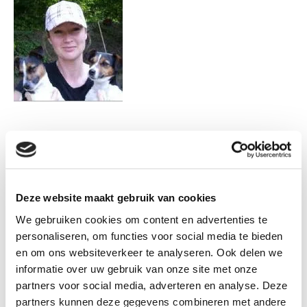
+31612508487

snuffelendesnuit@hotmail.com

Lees hier onze
privacy verklaring
.
Deze website maakt gebruik van cookies
We gebruiken cookies om content en advertenties te
Naam*
personaliseren, om functies voor social media te bieden
en om ons websiteverkeer te analyseren. Ook delen we
informatie over uw gebruik van onze site met onze
partners voor social media, adverteren en analyse. Deze
E-mail*
partners kunnen deze gegevens combineren met andere