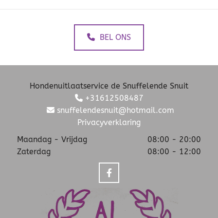
BEL ONS
Hondenuitlaatservice de Snuffelende Snuit
+31612508487

snuffelendesnuit@hotmail.com

Privacyverklaring
Maandag - Vrijdag
08:00 - 20:00
Zaterdag
08:00 - 12:00