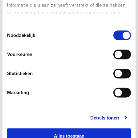
informatie die u aan ze heeft verstrekt of die ze hebben
verzameld op basis van uw gebruik van hun services.
Telefoon*
Toestemmingsselectie
Noodzakelijk
Onderwerp
Voorkeuren
Bericht
Statistieken
Marketing
Details tonen
Hoe heeft u ons gevonden?
Alles toestaan