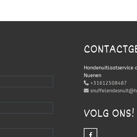
CONTACTG
Hondenuitlaatservice 
Nuenen
+31612508487

snuffelendesnuit@

VOLG ONS!