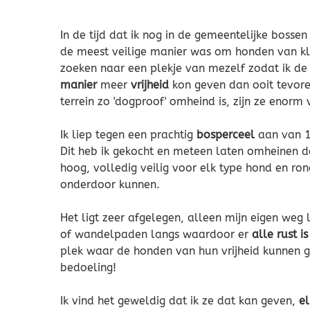
In de tijd dat ik nog in de gemeentelijke bossen
de meest veilige manier was om honden van kla
zoeken naar een plekje van mezelf zodat ik d
manier
meer
vrijheid
kon geven dan ooit tevoren
terrein zo 'dogproof' omheind is, zijn ze enorm v
Ik liep tegen een prachtig
bosperceel
aan van 1
Dit heb ik gekocht en meteen laten omheinen do
hoog, volledig veilig voor elk type hond en r
onderdoor kunnen.
Het ligt zeer afgelegen, alleen mijn eigen weg
of wandelpaden langs waardoor er
alle rust i
plek waar de honden van hun vrijheid kunnen g
bedoeling!
Ik vind het geweldig dat ik ze dat kan geven,
e