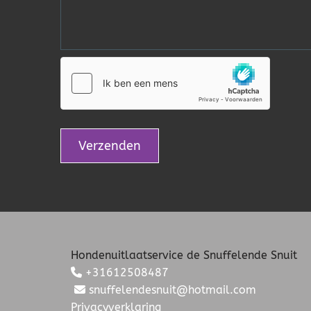
Hondenuitlaatservice de Snuffelende Snuit
+31612508487

snuffelendesnuit@hotmail.com

Privacyverklaring