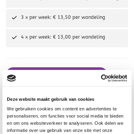
3 x per week: € 13,50 per wandeling
4 x per week: € 13,00 per wandeling
Kennismakingsgesprek aanvragen
De Snuffelende Snuit werkt niet met contracten, na
gebruik van deze actie bent u tot niets verplicht.
Deze website maakt gebruik van cookies
Alle tarieven zijn inclusief BTW.
We gebruiken cookies om content en advertenties te
personaliseren, om functies voor social media te bieden
en om ons websiteverkeer te analyseren. Ook delen we
informatie over uw gebruik van onze site met onze